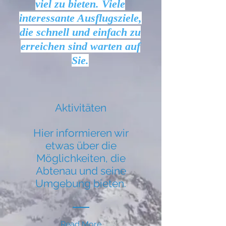
viel zu bieten. Viele
interessante Ausflugsziele,
die schnell und einfach zu
erreichen sind warten auf
Sie.
Aktivitäten
Hier informieren wir
etwas über die
Möglichkeiten, die
Abtenau und seine
Umgebung bieten.
Read More