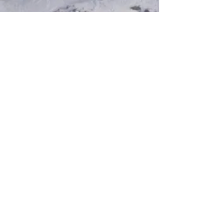
Rufen Sie uns an:
0043624341253
Follow us