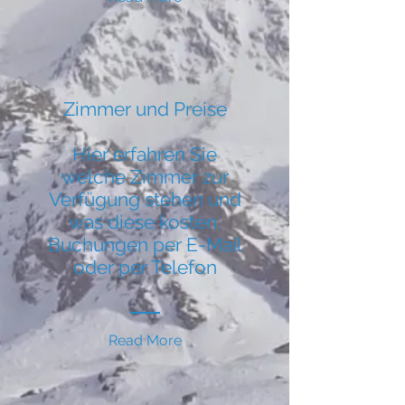
Zimmer und Preise
Hier erfahren Sie
welche Zimmer zur
Verfügung stehen und
was diese kosten.
Buchungen per E-Mail
oder per Telefon
Read More